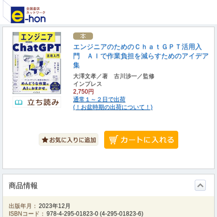
エンジニアのためのＣｈａｔＧＰＴ活用入
門 ＡＩで作業負担を減らすためのアイデア
集
大澤文孝／著 古川渉一／監修
インプレス
2,750円
通常１～２日で出荷
(！お盆時期の出荷について！)
商品情報
出版年月：
2023年12月
ISBNコード：
978-4-295-01823-0
(
4-295-01823-6
)