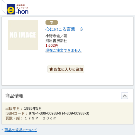
心にのこる言葉 ３
小野寺健／著
河出書房新社
1,602円
現在ご注文できません
商品情報
出版年月：
1995年5月
ISBNコード：
978-4-309-00988-9
(
4-309-00988-3
)
頁数・縦：
１７９Ｐ ２０ｃｍ
商品の返品について