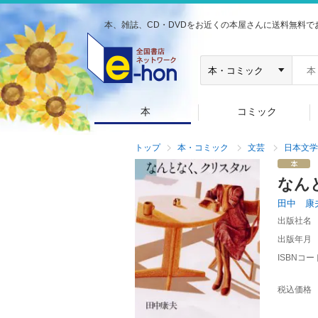
本、雑誌、CD・DVDをお近くの本屋さんに送料無料で
本
コミック
トップ
本・コミック
文芸
日本文学
なん
田中 康
出版社名
出版年月
ISBNコー
税込価格