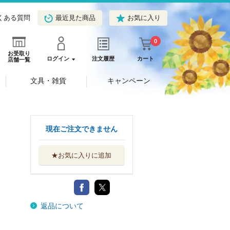
くある質問
最近見た商品
お気に入り
0
お受取り
ログイン
注文履歴
カート
店舗一覧
文具・雑貨
キャンペーン
現在ご注文できません
★お気に入りに追加
返品について