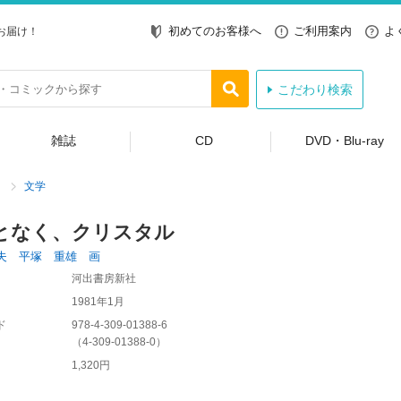
初めてのお客様へ
ご利用案内
よ
お届け！
こだわり検索
雑誌
CD
DVD・Blu-ray
文学
となく、クリスタル
夫 平塚 重雄 画
河出書房新社
1981年1月
ド
978-4-309-01388-6
（
4-309-01388-0
）
1,320円