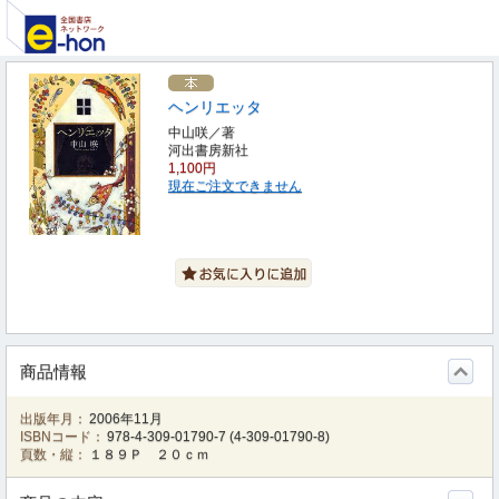
ヘンリエッタ
中山咲／著
河出書房新社
1,100円
現在ご注文できません
商品情報
出版年月：
2006年11月
ISBNコード：
978-4-309-01790-7
(
4-309-01790-8
)
頁数・縦：
１８９Ｐ ２０ｃｍ