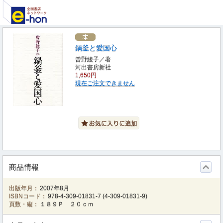
鍋釜と愛国心
曾野綾子／著
河出書房新社
1,650円
現在ご注文できません
商品情報
出版年月：
2007年8月
ISBNコード：
978-4-309-01831-7
(
4-309-01831-9
)
頁数・縦：
１８９Ｐ ２０ｃｍ