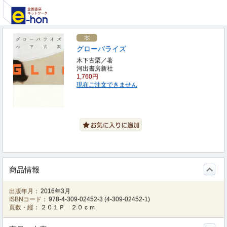
グローバライズ
木下古栗／著
河出書房新社
1,760円
現在ご注文できません
商品情報
出版年月：
2016年3月
ISBNコード：
978-4-309-02452-3
(
4-309-02452-1
)
頁数・縦：
２０１Ｐ ２０ｃｍ