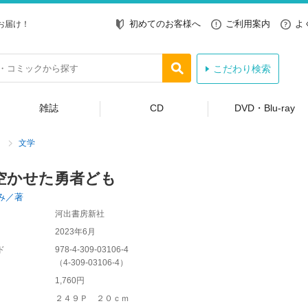
初めてのお客様へ
ご利用案内
よ
お届け！
こだわり検索
雑誌
CD
DVD・Blu-ray
文学
空かせた勇者ども
み／著
河出書房新社
2023年6月
ド
978-4-309-03106-4
（
4-309-03106-4
）
1,760円
２４９Ｐ ２０ｃｍ