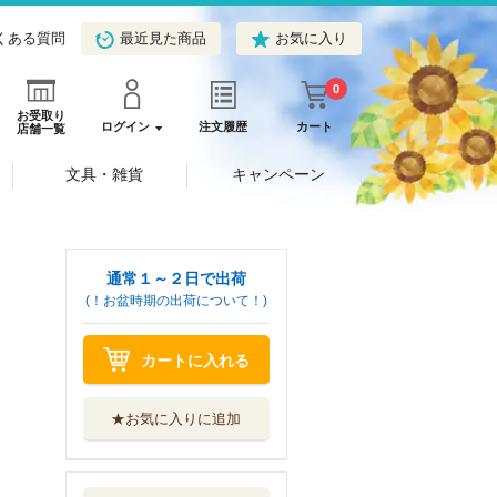
くある質問
最近見た商品
お気に入り
0
お受取り
ログイン
注文履歴
カート
店舗一覧
文具・雑貨
キャンペーン
通常１～２日で出荷
(！お盆時期の出荷について！)
カートに入れる
★お気に入りに追加
私小説 作家は真
実の言葉で嘘を...
河出書房新社