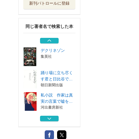
新刊パトロールに登録
マザーアウトロウ
Ｕ－ＮＥＸＴ
同じ著者名で検索した本
ＹＡＢＵＮＯＮＡ
ＫＡヤブノナカ
文藝春秋
デクリネゾン
集英社
踊り場に立ち尽く
す君と日比谷で...
朝日新聞出版
私小説 作家は真
実の言葉で嘘を...
河出書房新社
マザーアウトロウ
Ｕ－ＮＥＸＴ