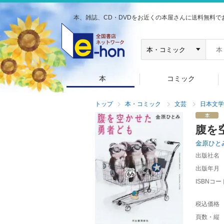
本、雑誌、CD・DVDをお近くの本屋さんに送料無料で
本
コミック
トップ
本・コミック
文芸
日本文学
腹を
金原ひと
出版社名
出版年月
ISBNコー
税込価格
頁数・縦