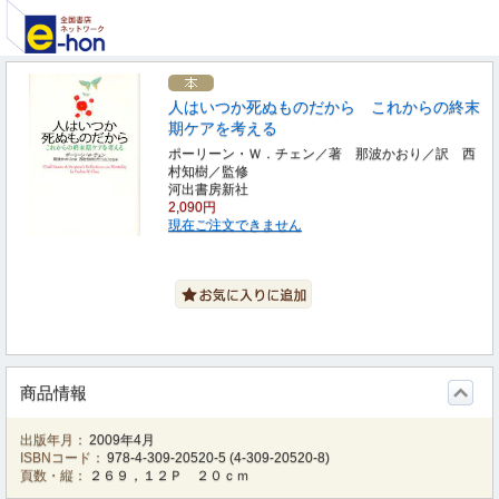
人はいつか死ぬものだから これからの終末
期ケアを考える
ポーリーン・Ｗ．チェン／著 那波かおり／訳 西
村知樹／監修
河出書房新社
2,090円
現在ご注文できません
商品情報
出版年月：
2009年4月
ISBNコード：
978-4-309-20520-5
(
4-309-20520-8
)
頁数・縦：
２６９，１２Ｐ ２０ｃｍ