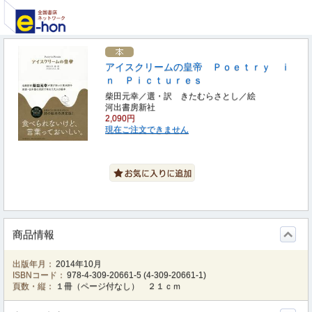
アイスクリームの皇帝 Ｐｏｅｔｒｙ ｉ
ｎ Ｐｉｃｔｕｒｅｓ
柴田元幸／選・訳 きたむらさとし／絵
河出書房新社
2,090円
現在ご注文できません
商品情報
出版年月：
2014年10月
ISBNコード：
978-4-309-20661-5
(
4-309-20661-1
)
頁数・縦：
１冊（ページ付なし） ２１ｃｍ