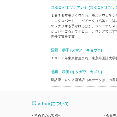
スタロビネツ，アンナ (スタロビネツ，アン
１９７８年モスクワ生れ。モスクワ大学文
「エクスパート」「グドーク（汽笛）」誌
のシナリオも手がけるほか、ジャーナリス
かしい年ごろ』でデビュー、ロシアでは非
内外で賞を受賞
沼野 恭子 (ヌマノ キョウコ)
１９５７年東京都生まれ。東京外国語大学
北川 和美 (キタガワ カズミ)
翻訳家・ロシア語通訳（本データはこの書
e-honについて
初めてのお客様へ
会員専