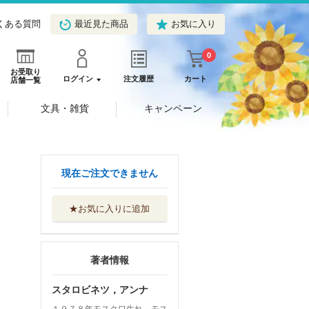
くある質問
最近見た商品
お気に入り
0
お受取り
ログイン
注文履歴
カート
店舗一覧
文具・雑貨
キャンペーン
現在ご注文できません
★お気に入りに追加
著者情報
スタロビネツ，アンナ