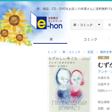
本、雑誌、CD・DVDをお近くの本屋さんに送料無料で
本
コミック
トップ
本・コミック
文芸
海外文学
むず
アンナ・
出版社名
出版年月
ISBNコー
税込価格
頁数・縦