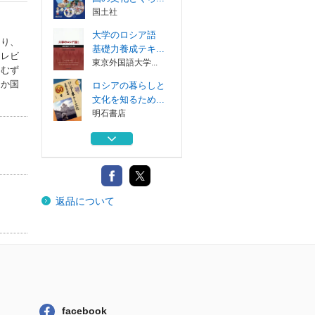
国土社
大学のロシア語
なり、
基礎力養成テキ...
テレビ
東京外国語大学...
『むず
ほか国
ロシアの暮らしと
文化を知るため...
明石書店
灰色のミツバチ
左右社
戦争は女の顔をし
返品について
ていない アレ...
ＮＨＫ出版
知りたい！世界の
国の文化とくら...
国土社
大学のロシア語
基礎力養成テキ...
facebook