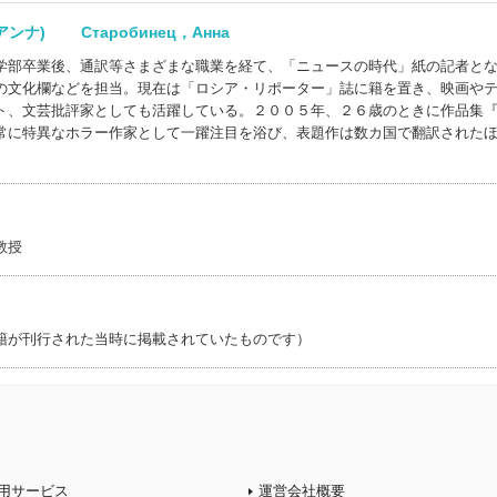
ナ) Старобинец，Анна
学部卒業後、通訳等さまざまな職業を経て、「ニュースの時代」紙の記者と
の文化欄などを担当。現在は「ロシア・リポーター」誌に籍を置き、映画や
ト、文芸批評家としても活躍している。２００５年、２６歳のときに作品集
常に特異なホラー作家として一躍注目を浴び、表題作は数カ国で翻訳された
教授
籍が刊行された当時に掲載されていたものです）
用サービス
運営会社概要