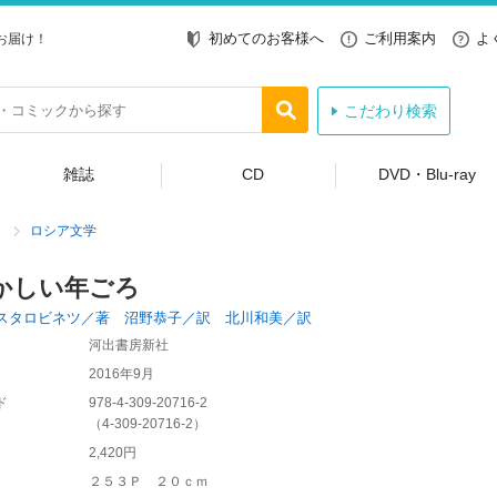
初めてのお客様へ
ご利用案内
よ
お届け！
こだわり検索
雑誌
CD
DVD・Blu-ray
ロシア文学
かしい年ごろ
スタロビネツ／著 沼野恭子／訳 北川和美／訳
河出書房新社
2016年9月
ド
978-4-309-20716-2
（
4-309-20716-2
）
2,420円
２５３Ｐ ２０ｃｍ