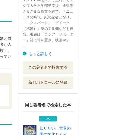
１９７８年モスクワ生れ。モス
クワ大学文学部卒業後、通訳等
さまざまな職業を経て、「ニュ
ースの時代」紙の記者となり、
「エクスパート」「グドーク
（汽笛）」誌の文化欄などを担
当。現在は「ロシア・リポータ
妹と母
ー」誌に籍を置き、映画やテ
者が人
…
族」、
もっと詳しく
ってい
ロシアの暮らしと
この著者名で検索する
文化を知るため...
明石書店
新刊パトロールに登録
灰色のミツバチ
左右社
同じ著者名で検索した本
戦争は女の顔をし
ていない アレ...
ＮＨＫ出版
知りたい！世界の
国の文化とくら...