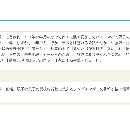
蟻」に侵され、１０年の年月をかけて徐々に醜く変身していく。やがて双子の
末…中編「むずかしい年ごろ」ほか、革命と呼ばれる殺戮のなか、生き残った
示録的未来小説「生者たち」、列車の中で目覚めた男が別世界に迷いこむ「家
き続ける男の不条理小説「ヤーシャの永遠」、異物に取り憑かれた女の話「待
した作品集。現代ロシアのホラー作家による衝撃デビュー作。
ラー登場。双子の息子の異様な行動に怯えるシングルマザーの恐怖を描く衝撃