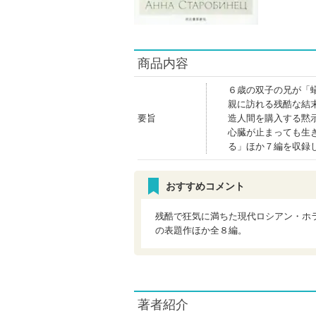
商品内容
６歳の双子の兄が「
親に訪れる残酷な結
要旨
造人間を購入する黙
心臓が止まっても生
る」ほか７編を収録
おすすめコメント
残酷で狂気に満ちた現代ロシアン・ホ
の表題作ほか全８編。
著者紹介