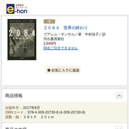
２０８４ 世界の終わり
ブアレム・サンサル／著 中村佳子／訳
河出書房新社
2,640円
現在ご注文できません
商品情報
出版年月：
2017年8月
ISBNコード：
978-4-309-20730-8
(
4-309-20730-8
)
頁数・縦：
２８１Ｐ ２０ｃｍ