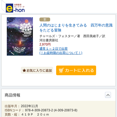
人間のはじまりを生きてみる 四万年の意識
をたどる冒険
チャールズ・フォスター／著 西田美緒子／訳
河出書房新社
2,970円
通常１～２日で出荷
(！お盆時期の出荷について！)
商品情報
出版年月：
2022年11月
ISBNコード：
978-4-309-20873-2
(
4-309-20873-8
)
頁数・縦：
４１９Ｐ ２０ｃｍ