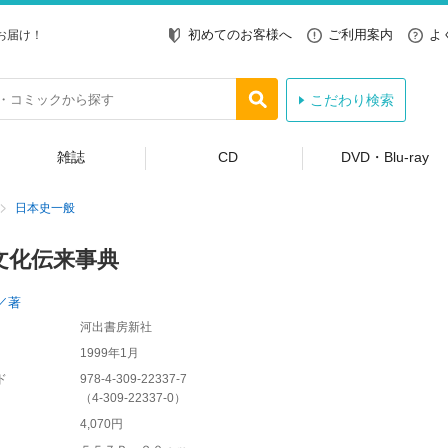
初めてのお客様へ
ご利用案内
よ
お届け！
こだわり検索
雑誌
CD
DVD・Blu-ray
日本史一般
文化伝来事典
／著
河出書房新社
1999年1月
ド
978-4-309-22337-7
（
4-309-22337-0
）
4,070円