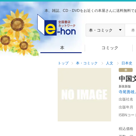
本、雑誌、CD・DVDをお近くの本屋さんに送料無料で
本
コミック
トップ
本・コミック
人文
日本史
中国
新装新版
寺尾善雄
出版社名
出版年月
ISBNコー
税込価格