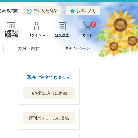
くある質問
最近見た商品
お気に入り
0
お受取り
ログイン
注文履歴
カート
店舗一覧
文具・雑貨
キャンペーン
現在ご注文できません
★お気に入りに追加
後三國演義 『三
国志』後伝
秀英書房
新刊パトロールに登録
水滸後伝
秀英書房