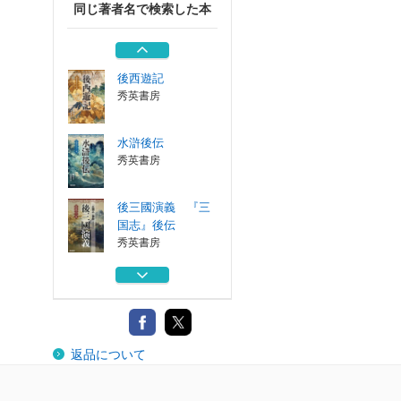
同じ著者名で検索した本
新時代に生かす
活眼録
産業新潮社
後西遊記
秀英書房
水滸後伝
秀英書房
後三國演義 『三
国志』後伝
秀英書房
水滸後伝
秀英書房
新時代に生かす
返品について
活眼録
産業新潮社
後西遊記