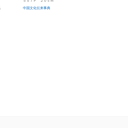
５５７Ｐ ２０ｃｍ
名
中国文化伝来事典