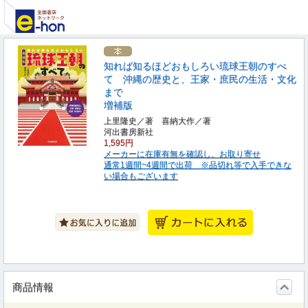
知れば知るほどおもしろい琉球王朝のすべ
て 沖縄の歴史と、王家・庶民の生活・文化
まで
増補版
上里隆史／著 喜納大作／著
河出書房新社
1,595円
メーカーに在庫有無を確認し、お取り寄せ
通常1週間~4週間で出荷 ※品切れ等で入手できな
い場合もございます
商品情報