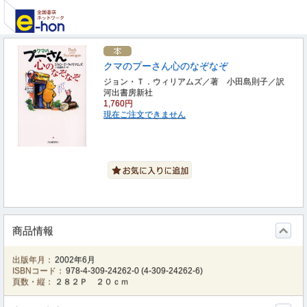
クマのプーさん心のなぞなぞ
ジョン・Ｔ．ウィリアムズ／著 小田島則子／訳
河出書房新社
1,760円
現在ご注文できません
商品情報
出版年月：
2002年6月
ISBNコード：
978-4-309-24262-0
(
4-309-24262-6
)
頁数・縦：
２８２Ｐ ２０ｃｍ