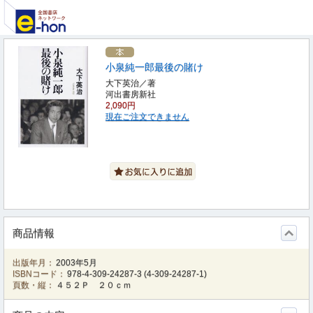
小泉純一郎最後の賭け
大下英治／著
河出書房新社
2,090円
現在ご注文できません
商品情報
出版年月：
2003年5月
ISBNコード：
978-4-309-24287-3
(
4-309-24287-1
)
頁数・縦：
４５２Ｐ ２０ｃｍ