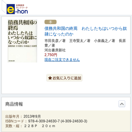
債務共和国の終焉 わたしたちはいつから奴
隷になったのか
市田良彦／著 王寺賢太／著 小泉義之／著 長原
豊／著
河出書房新社
2,750円
現在ご注文できません
商品情報
出版年月：
2013年9月
ISBNコード：
978-4-309-24630-7
(
4-309-24630-3
)
頁数・縦：
２２８Ｐ ２０ｃｍ