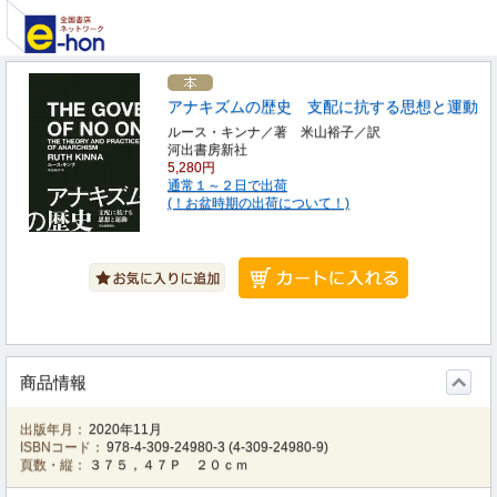
アナキズムの歴史 支配に抗する思想と運動
ルース・キンナ／著 米山裕子／訳
河出書房新社
5,280円
通常１～２日で出荷
(！お盆時期の出荷について！)
商品情報
出版年月：
2020年11月
ISBNコード：
978-4-309-24980-3
(
4-309-24980-9
)
頁数・縦：
３７５，４７Ｐ ２０ｃｍ