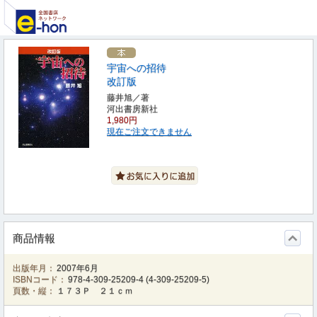
宇宙への招待
改訂版
藤井旭／著
河出書房新社
1,980円
現在ご注文できません
商品情報
出版年月：
2007年6月
ISBNコード：
978-4-309-25209-4
(
4-309-25209-5
)
頁数・縦：
１７３Ｐ ２１ｃｍ