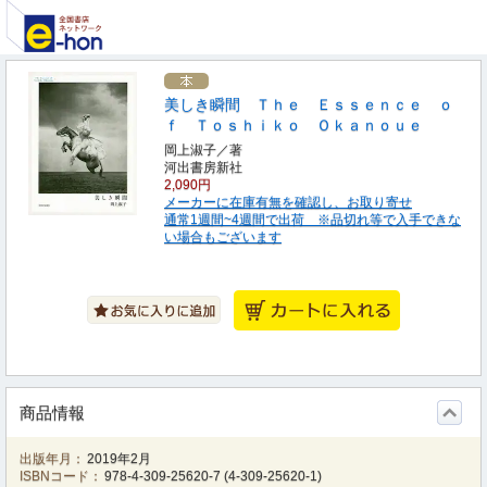
美しき瞬間 Ｔｈｅ Ｅｓｓｅｎｃｅ ｏ
ｆ Ｔｏｓｈｉｋｏ Ｏｋａｎｏｕｅ
岡上淑子／著
河出書房新社
2,090円
メーカーに在庫有無を確認し、お取り寄せ
通常1週間~4週間で出荷 ※品切れ等で入手できな
い場合もございます
商品情報
出版年月：
2019年2月
ISBNコード：
978-4-309-25620-7
(
4-309-25620-1
)