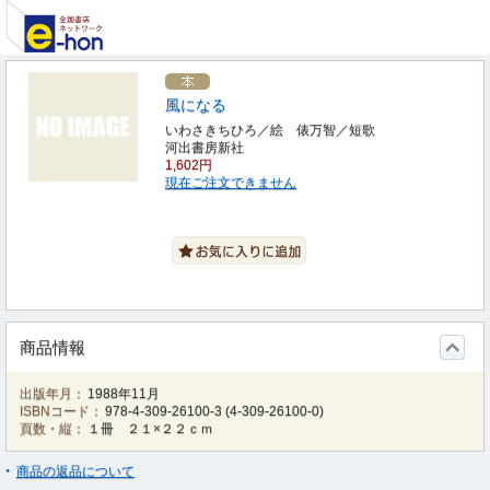
風になる
いわさきちひろ／絵 俵万智／短歌
河出書房新社
1,602円
現在ご注文できません
商品情報
出版年月：
1988年11月
ISBNコード：
978-4-309-26100-3
(
4-309-26100-0
)
頁数・縦：
１冊 ２１×２２ｃｍ
商品の返品について