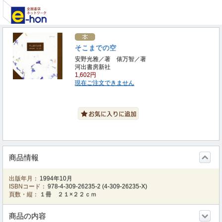
そこまでの空
安野光雅／著 俵万智／著
河出書房新社
1,602円
現在ご注文できません
商品情報
出版年月：
1994年10月
ISBNコード：
978-4-309-26235-2
(
4-309-26235-X
)
頁数・縦：
１冊 ２１×２２ｃｍ
商品の内容