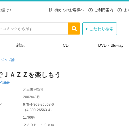
初めてのお客様へ
ご利用案内
よ
お届け！
こだわり検索
雑誌
CD
DVD・Blu-ray
ジャズ論
でＪＡＺＺを楽しもう
／編著
河出書房新社
2002年8月
ド
978-4-309-26563-6
（
4-309-26563-4
）
1,760円
２３０Ｐ １９ｃｍ