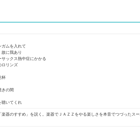
ンガムを入れて
、故に我あり
ーサックス熱中症にかかる
のロリンズ
乾杯
聴きの間
を聴いてくれ
「楽器のすすめ」を説く。楽器でＪＡＺＺをやる楽しさを本音でつづったスー