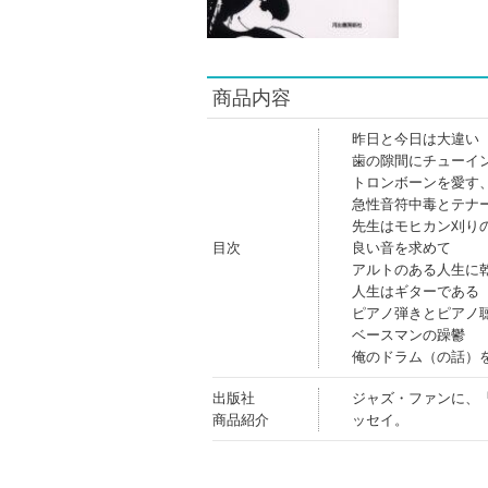
商品内容
昨日と今日は大違い
歯の隙間にチューイ
トロンボーンを愛す
急性音符中毒とテナ
先生はモヒカン刈り
目次
良い音を求めて
アルトのある人生に
人生はギターである
ピアノ弾きとピアノ
ベースマンの躁鬱
俺のドラム（の話）
出版社
ジャズ・ファンに、
商品紹介
ッセイ。