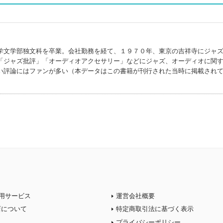
学文学部独文科を卒業。会社勤務を経て、１９７０年、東京の吉祥寺にジャ
「ジャズ批評」「オーディオアクセサリー」などにジャズ、オーディオに関
い評論にはファンが多い（本データはこの書籍が刊行された当時に掲載され
用サービス
運営会社概要
店について
特定商取引法に基づく表示
プライバシーポリシー