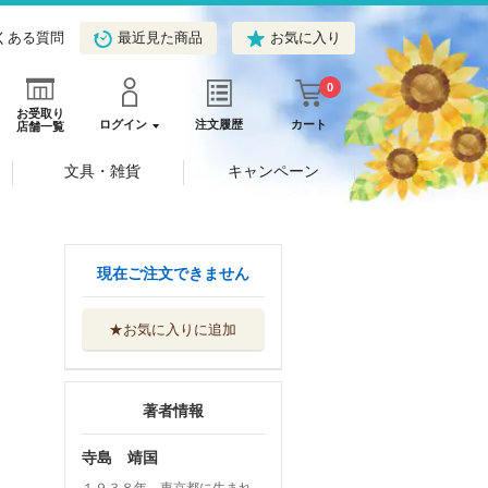
くある質問
最近見た商品
お気に入り
0
お受取り
ログイン
注文履歴
カート
店舗一覧
文具・雑貨
キャンペーン
現在ご注文できません
★お気に入りに追加
著者情報
寺島 靖国