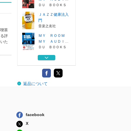
ＤＵ ＢＯＯＫＳ
ＪＡＺＺ健康法入
門
音楽之友社
ズ喫茶
ＭＹ ＲＯＯＭ
する評
ＭＹ ＡＵＤＩ...
ていた
ＤＵ ＢＯＯＫＳ
ＪＡＺＺ遺言状
辛口・甘口で選...
ＤＵ ＢＯＯＫＳ
ＪＡＺＺ偏愛主義
返品について
ジャズの新し...
ＤＵ ＢＯＯＫＳ
ＭＹ ＲＯＯＭ
ＭＹ ＡＵＤＩ...
ＤＵ ＢＯＯＫＳ
facebook
ＪＡＺＺ健康法入
X
門