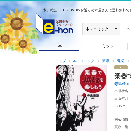
本、雑誌、CD・DVDをお近くの本屋さんに送料無料で
本
コミック
トップ
本・コミック
芸術
音楽
楽器
寺島靖国
出版社名
出版年月
ISBNコー
税込価格
頁数・縦