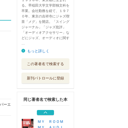
１９３８年、東京都に生まれ
る。早稲田大学文学部独文科を
卒業。会社勤務を経て、１９７
０年、東京の吉祥寺にジャズ喫
茶「メグ」を開店。「スイング
ジャーナル」「ジャズ批評」
「オーディオアクセサリー」な
どにジャズ、オーディオに関す
…
もっと詳しく
ＭＹ ＲＯＯＭ
この著者名で検索する
ＭＹ ＡＵＤＩ...
ＤＵ ＢＯＯＫＳ
新刊パトロールに登録
ＪＡＺＺ遺言状
辛口・甘口で選...
ＤＵ ＢＯＯＫＳ
同じ著者名で検索した本
ＪＡＺＺ偏愛主義
パーエ
ジャズの新し...
ＤＵ ＢＯＯＫＳ
ＭＹ ＲＯＯＭ
ＭＹ ＡＵＤＩ...