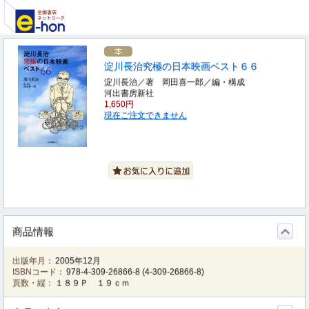
淀川長治究極の日本映画ベスト６６
淀川長治／著 岡田喜一郎／編・構成
河出書房新社
1,650円
現在ご注文できません
商品情報
出版年月：
2005年12月
ISBNコード：
978-4-309-26866-8
(
4-309-26866-8
)
頁数・縦：
１８９Ｐ １９ｃｍ