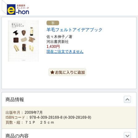
羊毛フェルトアイデアブック
佐々木伸子／著
河出書房新社
1,430円
現在ご注文できません
商品情報
出版年月：
2009年7月
ISBNコード：
978-4-309-28169-8
(
4-309-28169-9
)
頁数・縦：
７１Ｐ ２５ｃｍ
商品の内容