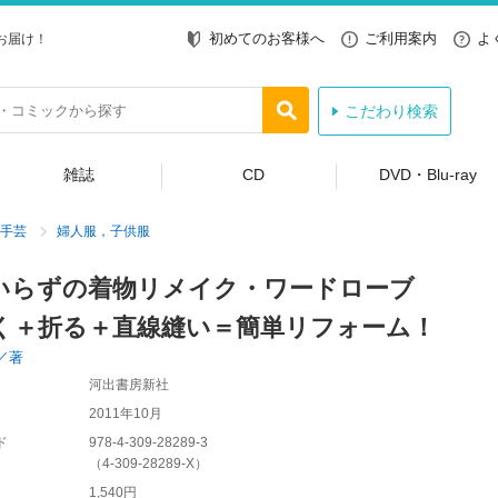
初めてのお客様へ
ご利用案内
よ
お届け！
こだわり検索
雑誌
CD
DVD・Blu-ray
手芸
婦人服，子供服
いらずの着物リメイク・ワードローブ
く＋折る＋直線縫い＝簡単リフォーム！
／著
河出書房新社
2011年10月
ド
978-4-309-28289-3
（
4-309-28289-X
）
1,540円