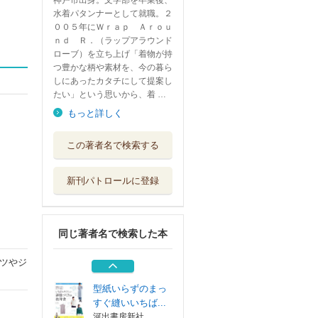
神戸市出身。文学部を卒業後、
水着パタンナーとして就職。２
００５年にＷｒａｐ Ａｒｏｕ
ｎｄ Ｒ．（ラップアラウンド
ローブ）を立ち上げ「着物が持
つ豊かな柄や素材を、今の暮ら
しにあったカタチにして提案し
たい」という思いから、着 …
もっと詳しく
型紙いらずの着物
この著者名で検索する
リメイク１枚の...
河出書房新社
新刊パトロールに登録
福祉心理学
サイエンス社
同じ著者名で検索した本
型紙なしでまっす
ぐ縫いの着物リ...
ツやジ
日本ヴォーグ社
型紙いらずのまっ
すぐ縫いいちば...
河出書房新社