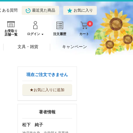
くある質問
最近見た商品
お気に入り
0
お受取り
ログイン
注文履歴
カート
店舗一覧
文具・雑貨
キャンペーン
現在ご注文できません
★お気に入りに追加
著者情報
松下 純子