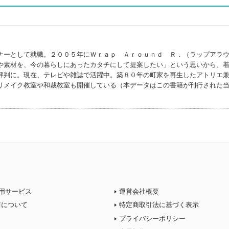
ナーとして就職。２００５年にＷｒａｐ Ａｒｏｕｎｄ Ｒ．（ラップアラ
や素材を、今の暮らしにあったカタチにして提案したい」という思いから、
評判に。現在、テレビや雑誌で活躍中。築８０年の町家を再生したアトリエ
リメイク教室や和裁教室も開催している（本データはこの書籍が刊行された
用サービス
運営会社概要
店について
特定商取引法に基づく表示
プライバシーポリシー