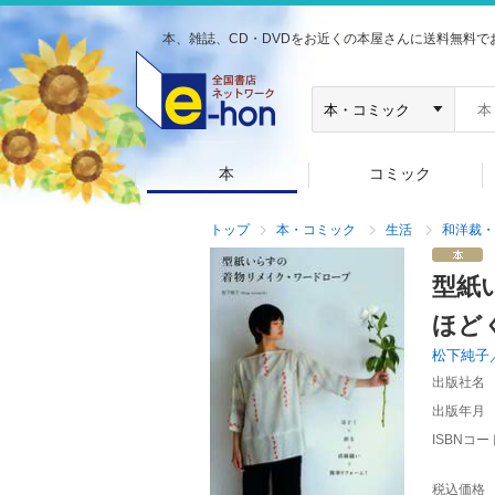
本、雑誌、CD・DVDをお近くの本屋さんに送料無料で
本
コミック
トップ
本・コミック
生活
和洋裁・
型紙
ほど
松下純子
出版社名
出版年月
ISBNコー
税込価格