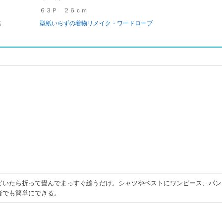
６３Ｐ ２６ｃｍ
名
型紙いらずの着物リメイク・ワードローブ
どいたら折って畳んでまっすぐ縫うだけ。シャツやベストにワンピース、パン
者でも簡単にできる。