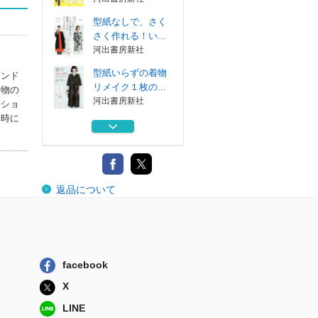
型紙なしで、さく
さく作れる！い...
河出書房新社
型紙いらずの着物
ウンド
リメイク１枚の...
着物の
河出書房新社
兼ショ
当時に
福祉心理学
サイエンス社
型紙なしでまっす
返品について
ぐ縫いの着物リ...
日本ヴォーグ社
型紙いらずのまっ
すぐ縫いいちば...
河出書房新社
facebook
型紙なしで、さく
X
さく作れる！い...
河出書房新社
LINE