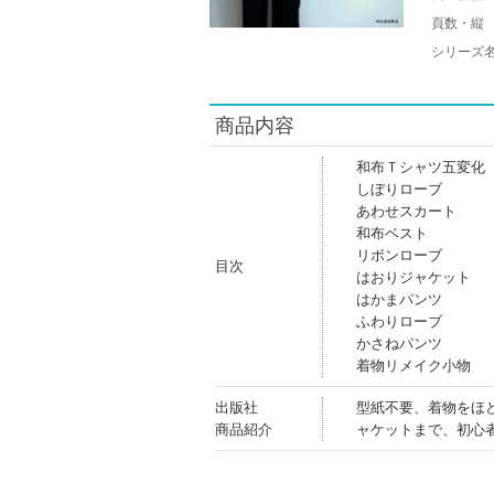
頁数・縦
シリーズ
商品内容
和布Ｔシャツ五変化
しぼりローブ
あわせスカート
和布ベスト
リボンローブ
目次
はおりジャケット
はかまパンツ
ふわりローブ
かさねパンツ
着物リメイク小物
出版社
型紙不要、着物をほ
商品紹介
ャケットまで、初心