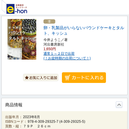
卵・乳製品がいらないパウンドケーキとタル
ト、キッシュ
今井ようこ／著
河出書房新社
1,650円
通常１～２日で出荷
(！お盆時期の出荷について！)
商品情報
出版年月：
2023年8月
ISBNコード：
978-4-309-29325-7
(
4-309-29325-5
)
頁数・縦：
７９Ｐ ２６ｃｍ