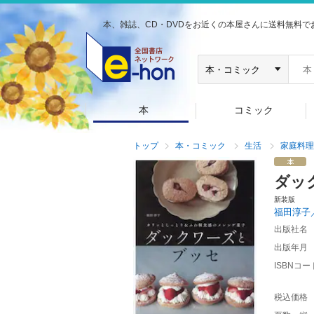
本、雑誌、CD・DVDをお近くの本屋さんに送料無料で
本
コミック
トップ
本・コミック
生活
家庭料理
ダッ
新装版
福田淳子
出版社名
出版年月
ISBNコー
税込価格