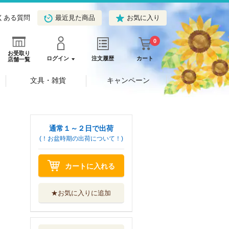
くある質問
最近見た商品
お気に入り
0
お受取り
ログイン
注文履歴
カート
店舗一覧
文具・雑貨
キャンペーン
通常１～２日で出荷
(！お盆時期の出荷について！)
カートに入れる
★お気に入りに追加
ブックレット近代
文化研究叢書 ...
昭和女子大学出...