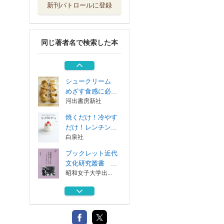
新刊パトロールに登録
たのしいおりょう
り 新装版
河出書房新社
同じ著者名で検索した本
わくわくおべんと
う 新装版
河出書房新社
シュークリーム
めざす食感に必...
河出書房新社
焼くだけ！冷やす
だけ！レンチン...
白泉社
ブックレット近代
文化研究叢書 ...
昭和女子大学出...
たのしいおりょう
り 新装版
河出書房新社