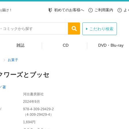
初めてのお客様へ
ご利用案内
よ
お届け！
こだわり検索
雑誌
CD
DVD・Blu-ray
お菓子
クワーズとブッセ
／著
河出書房新社
2024年9月
ド
978-4-309-29429-2
（
4-309-29429-4
）
1,694円