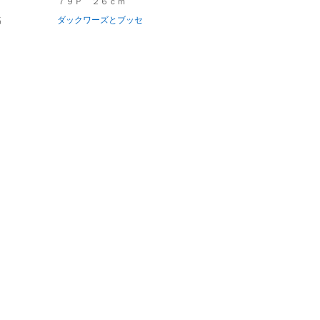
７９Ｐ ２６ｃｍ
名
ダックワーズとブッセ