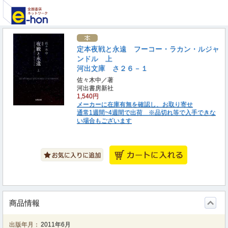
定本夜戦と永遠 フーコー・ラカン・ルジャ
ンドル 上
河出文庫 さ２６－１
佐々木中／著
河出書房新社
1,540円
メーカーに在庫有無を確認し、お取り寄せ
通常1週間~4週間で出荷 ※品切れ等で入手できな
い場合もございます
商品情報
出版年月：
2011年6月