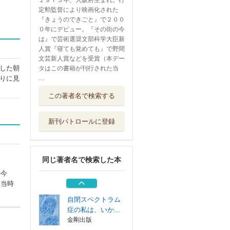
１９７３年、大阪府生まれ。行
定勲監督により映画化された
『きょうのできごと』で２００
０年にデビュー。『その街の今
は』で芸術選奨文部科学大臣新
人賞『寝ても覚めても』で野間
文芸新人賞などを受賞（本デー
した朝
タはこの書籍が刊行された当
りに見
…
遠くまで歩く
この著者名で検索する
中央公論新社
新刊パトロールに登録
あらゆることは今
起こる
医学書院
同じ著者名で検索した本
大阪
河出書房新社
の今
た当時
自閉スペクトラム
症の私は、いか...
金剛出版