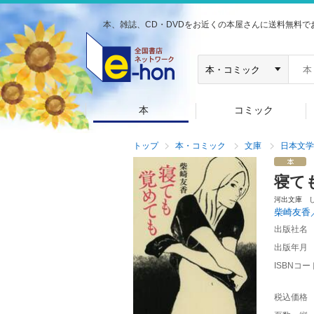
本、雑誌、CD・DVDをお近くの本屋さんに送料無料で
本
コミック
トップ
本・コミック
文庫
日本文学
寝て
河出文庫 
柴崎友香
出版社名
出版年月
ISBNコー
税込価格