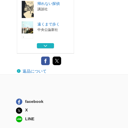
帰れない探偵
講談社
遠くまで歩く
中央公論新社
あらゆることは今
起こる
医学書院
大阪
返品について
河出書房新社
自閉スペクトラム
症の私は、いか...
金剛出版
facebook
帰れない探偵
X
講談社
LINE
遠くまで歩く