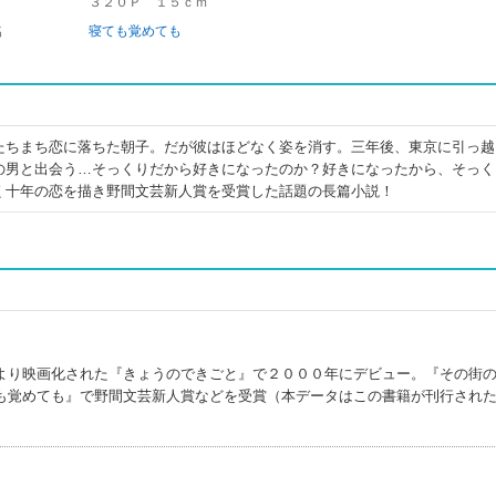
３２０Ｐ １５ｃｍ
名
寝ても覚めても
たちまち恋に落ちた朝子。だが彼はほどなく姿を消す。三年後、東京に引っ越
の男と出会う…そっくりだから好きになったのか？好きになったから、そっく
く十年の恋を描き野間文芸新人賞を受賞した話題の長篇小説！
より映画化された『きょうのできごと』で２０００年にデビュー。『その街
も覚めても』で野間文芸新人賞などを受賞（本データはこの書籍が刊行され