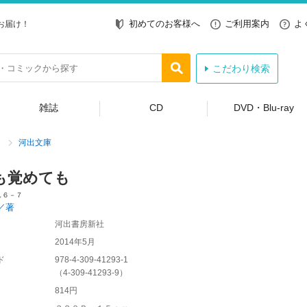
初めてのお客様へ
ご利用案内
よ
お届け！
こだわり検索
雑誌
CD
DVD・Blu-ray
河出文庫
も覚めても
し６－７
／著
河出書房新社
2014年5月
ド
978-4-309-41293-1
（
4-309-41293-9
）
814円