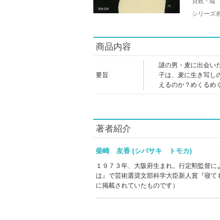
頁数・縦
シリーズ
商品内容
謎の男・麦に出会い
要旨
子は、麦に生き写し
えるのか？めくるめ
著者紹介
柴崎 友香 (シバサキ トモカ)
１９７３年、大阪府生まれ。行定勲監督に
は』で芸術選奨文部科学大臣新人賞『寝て
に掲載されていたものです）