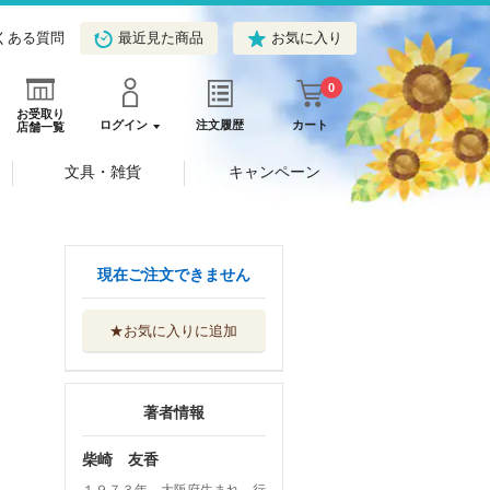
くある質問
最近見た商品
お気に入り
0
お受取り
ログイン
注文履歴
カート
店舗一覧
文具・雑貨
キャンペーン
現在ご注文できません
★お気に入りに追加
著者情報
柴崎 友香