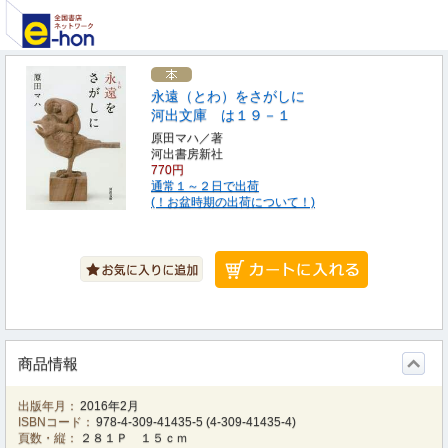
永遠（とわ）をさがしに
河出文庫 は１９－１
原田マハ／著
河出書房新社
770円
通常１～２日で出荷
(！お盆時期の出荷について！)
商品情報
出版年月：
2016年2月
ISBNコード：
978-4-309-41435-5
(
4-309-41435-4
)
頁数・縦：
２８１Ｐ １５ｃｍ