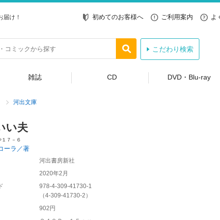
初めてのお客様へ
ご利用案内
よ
お届け！
こだわり検索
雑誌
CD
DVD・Blu-ray
河出文庫
いい夫
や１７－６
コーラ／著
河出書房新社
2020年2月
ド
978-4-309-41730-1
（
4-309-41730-2
）
902円