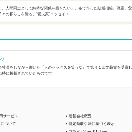
く、人間同士として純粋な関係を築きたい」。布で作った結婚指輪、流産、父
々の暮らしを綴る、“愛夫家”エッセイ！
ーラ)
会社員をしながら書いた『人のセックスを笑うな』で第４１回文藝賞を受賞
当時に掲載されていたものです）
用サービス
運営会社概要
店について
特定商取引法に基づく表示
プライバシーポリシー