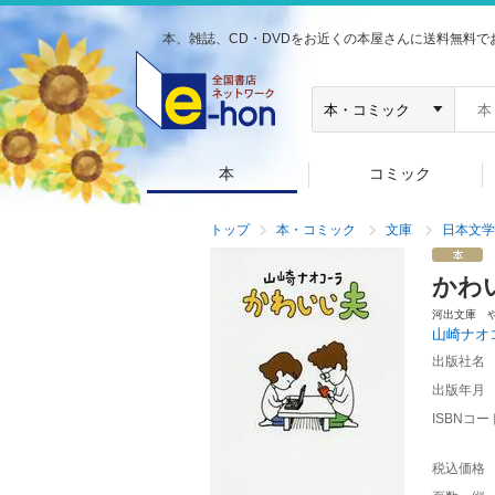
本、雑誌、CD・DVDをお近くの本屋さんに送料無料で
本
コミック
トップ
本・コミック
文庫
日本文学
かわ
河出文庫 
山崎ナオ
出版社名
出版年月
ISBNコー
税込価格