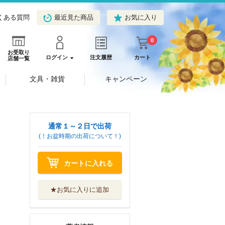
くある質問
最近見た商品
お気に入り
0
お受取り
ログイン
注文履歴
カート
店舗一覧
文具・雑貨
キャンペーン
通常１～２日で出荷
(！お盆時期の出荷について！)
カートに入れる
★お気に入りに追加