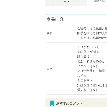
頁数・縦
商品内容
会社のように役割分
要旨
回手を振る毎朝の見
二人だけの結婚のかた
１（かわいい夫
夫の良さが減る
勝ち負け
まあ、あきらめるか
ファン ほか）
目次
２（一年後）（納骨
スイカ
ミニトマト
穴は永遠に空いたま
愛夫家 ほか）
おすすめコメント