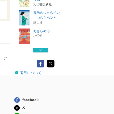
河出書房新社
魔法のつららペン
つららペンと...
静山社
あきらめる
小学館
肉体のジェンダー
を笑うな
し、デ
集英社
ミライの源氏物語
返品について
淡交社
陽ちゃんからのそ
よ風
河出書房新社
facebook
魔法のつららペン
X
つららペンと...