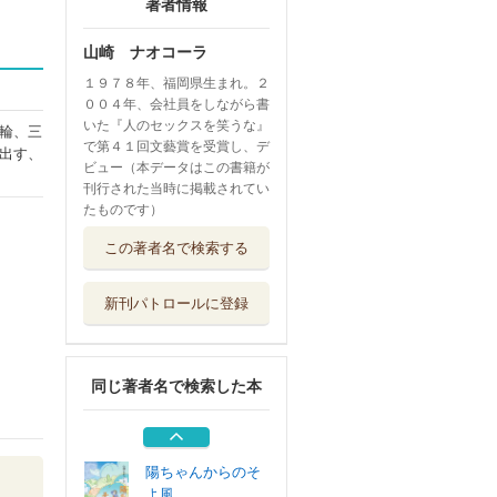
著者情報
山崎 ナオコーラ
１９７８年、福岡県生まれ。２
００４年、会社員をしながら書
いた『人のセックスを笑うな』
輪、三
で第４１回文藝賞を受賞し、デ
出す、
ビュー（本データはこの書籍が
刊行された当時に掲載されてい
たものです）
あきらめる
この著者名で検索する
小学館
新刊パトロールに登録
肉体のジェンダー
を笑うな
集英社
同じ著者名で検索した本
ミライの源氏物語
淡交社
陽ちゃんからのそ
よ風