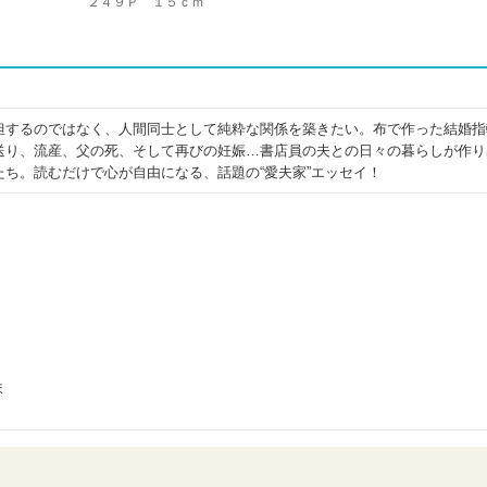
２４９Ｐ １５ｃｍ
担するのではなく、人間同士として純粋な関係を築きたい。布で作った結婚指
送り、流産、父の死、そして再びの妊娠…書店員の夫との日々の暮らしが作り
ち。読むだけで心が自由になる、話題の“愛夫家”エッセイ！
ま