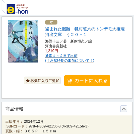
盗まれた脳髄 帆村荘六のトンデモ大推理
河出文庫 う２０－１
海野十三／著 新保博久／編
河出書房新社
1,210円
通常１～２日で出荷
(！お盆時期の出荷について！)
商品情報
出版年月：
2024年12月
ISBNコード：
978-4-309-42156-8
(
4-309-42156-3
)
頁数・縦：
３６５Ｐ １５ｃｍ