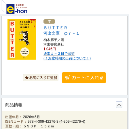
ＢＵＴＴＥＲ
河出文庫 ゆ７－１
柚木麻子／著
河出書房新社
1,045円
通常１～２日で出荷
(！お盆時期の出荷について！)
商品情報
出版年月：
2026年6月
ISBNコード：
978-4-309-42276-3
(
4-309-42276-4
)
頁数・縦：
５９０Ｐ １５ｃｍ