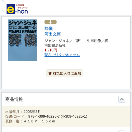
葬儀
河出文庫
ジャン・ジュネ／〔著〕 生田耕作／訳
河出書房新社
1,210円
現在ご注文できません
商品情報
出版年月：
2003年2月
ISBNコード：
978-4-309-46225-7
(
4-309-46225-1
)
頁数・縦：
４１６Ｐ １５ｃｍ