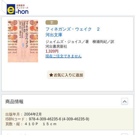
フィネガンズ・ウェイク ２
河出文庫
ジェイムズ・ジョイス／著 柳瀬尚紀／訳
河出書房新社
1,320円
現在ご注文できません
商品情報
出版年月：
2004年2月
ISBNコード：
978-4-309-46235-6
(
4-309-46235-9
)
頁数・縦：
４１０Ｐ １５ｃｍ