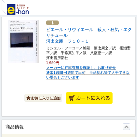
ピエール・リヴィエール 殺人・狂気・エク
リチュール
河出文庫 フ１０－１
ミシェル・フーコー／編著 慎改康之／訳 柵瀬宏
平／訳 千條真知子／訳 八幡恵一／訳
河出書房新社
1,650円
メーカーに在庫有無を確認し、お取り寄せ
通常1週間~4週間で出荷 ※品切れ等で入手できな
い場合もございます
商品情報