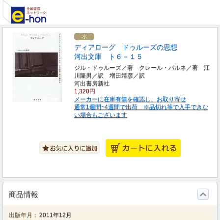
ディアローグ ドゥルーズの思想
河出文庫 ト６－１５
ジル・ドゥルーズ／著 クレール・パルネ／著 江
川隆男／訳 増田靖彦／訳
河出書房新社
1,320円
メーカーに在庫有無を確認し、お取り寄せ
通常1週間~4週間で出荷 ※品切れ等で入手できな
い場合もございます
商品情報
出版年月：
2011年12月