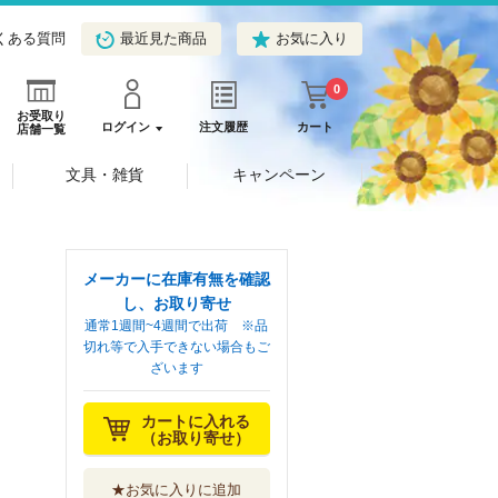
くある質問
最近見た商品
お気に入り
0
お受取り
ログイン
注文履歴
カート
店舗一覧
文具・雑貨
キャンペーン
メーカーに在庫有無を確認
し、お取り寄せ
通常1週間~4週間で出荷 ※品
切れ等で入手できない場合もご
ざいます
カートに入れる
（お取り寄せ）
★お気に入りに追加