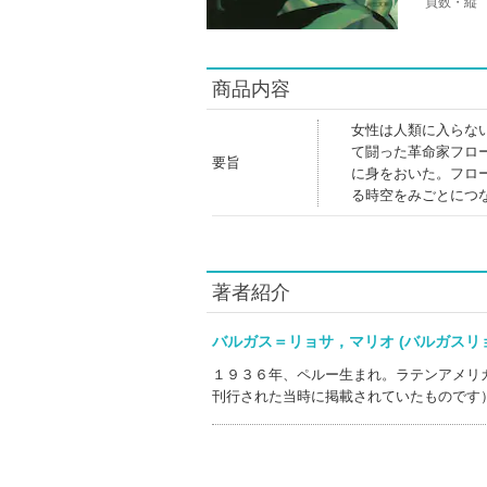
頁数・縦
商品内容
女性は人類に入らな
て闘った革命家フロ
要旨
に身をおいた。フロ
る時空をみごとにつ
著者紹介
バルガス＝リョサ，マリオ (バルガス
１９３６年、ペルー生まれ。ラテンアメリ
刊行された当時に掲載されていたものです