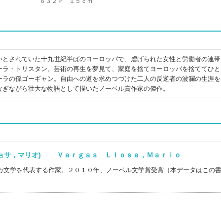
６３２Ｐ １５ｃｍ
いとされていた十九世紀半ばのヨーロッパで、虐げられた女性と労働者の連帯
ーラ・トリスタン。芸術の再生を夢見て、家庭を捨てヨーロッパを捨ててひと
ーラの孫ゴーギャン。自由への道を求めつづけた二人の反逆者の波瀾の生涯を
なぎながら壮大な物語として描いたノーベル賞作家の傑作。
リョサ，マリオ) Ｖａｒｇａｓ Ｌｌｏｓａ，Ｍａｒｉｏ
カ文学を代表する作家。２０１０年、ノーベル文学賞受賞（本データはこの
）