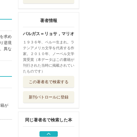
著者情報
バルガス＝リョサ，マリオ
を求め
１９３６年、ペルー生まれ。ラ
り逆境
テンアメリカ文学を代表する作
、異な
家。２０１０年、ノーベル文学
賞受賞（本データはこの書籍が
刊行された当時に掲載されてい
たものです）
フリアとシナリオ
この著者名で検索する
ライター
河出書房新社
新刊パトロールに登録
ケルト人の夢
書籍が
岩波書店
同じ著者名で検索した本
外の世界
作品社