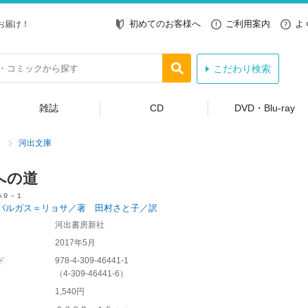
初めてのお客様へ
ご利用案内
よ
お届け！
こだわり検索
雑誌
CD
DVD・Blu-ray
河出文庫
への道
ハ９－１
バルガス＝リョサ／著 田村さと子／訳
河出書房新社
2017年5月
ド
978-4-309-46441-1
（
4-309-46441-6
）
1,540円