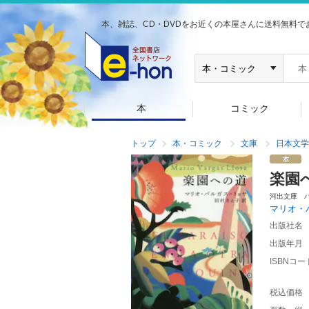
本、雑誌、CD・DVDをお近くの本屋さんに送料無料で
本
コミック
トップ
本・コミック
文庫
日本文学
楽園
河出文庫 
マリオ・
出版社名
出版年月
ISBNコー
税込価格