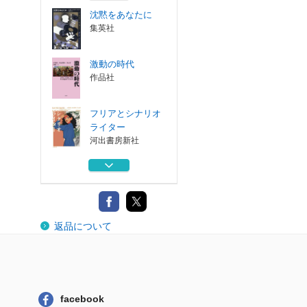
沈黙をあなたに
集英社
激動の時代
作品社
フリアとシナリオ
ライター
河出書房新社
ケルト人の夢
岩波書店
外の世界
返品について
作品社
沈黙をあなたに
集英社
facebook