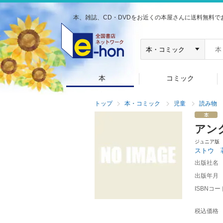
本、雑誌、CD・DVDをお近くの本屋さんに送料無料で
本
コミック
トップ
本・コミック
児童
読み物
アン
ジュニア版
ストウ 
出版社名
出版年月
ISBNコー
税込価格