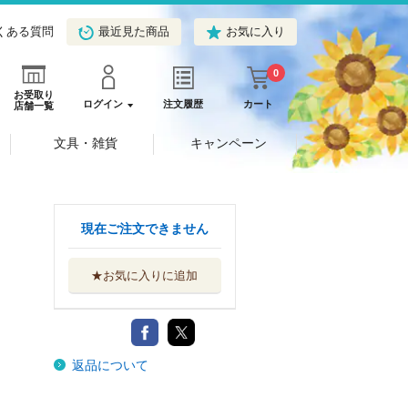
くある質問
最近見た商品
お気に入り
0
お受取り
ログイン
注文履歴
カート
店舗一覧
文具・雑貨
キャンペーン
現在ご注文できません
★お気に入りに追加
返品について