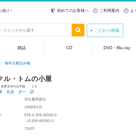
初めてのお客様へ
ご利用案内
よ
お届け！
こだわり検索
雑誌
CD
DVD・Blu-ray
海外古典読み物
クル・トムの小屋
 世界文学の玉手箱 １０
著 丸谷 才一 訳
河出書房新社
1998年5月
ド
978-4-309-46590-6
（
4-309-46590-0
）
734円