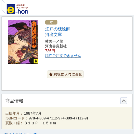
江戸の枕絵師
河出文庫
林美一／著
河出書房新社
726円
現在ご注文できません
商品情報
出版年月：
1987年7月
ISBNコード：
978-4-309-47112-9
(
4-309-47112-9
)
頁数・縦：
３１３Ｐ １５ｃｍ