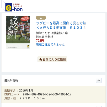
ラグビーを最高に面白く見る方法
ＫＡＷＡＤＥ夢文庫 Ｋ１０３４
博学こだわり倶楽部／編
河出書房新社
792円
現在ご注文できません
商品情報
出版年月：
2016年1月
ISBNコード：
978-4-309-49934-5
(
4-309-49934-1
)
頁数・縦：
２２２Ｐ １５ｃｍ