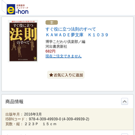
すぐ役に立つ法則のすべて
ＫＡＷＡＤＥ夢文庫 Ｋ１０３９
博学こだわり倶楽部／編
河出書房新社
682円
現在ご注文できません
商品情報
出版年月：
2016年3月
ISBNコード：
978-4-309-49939-0
(
4-309-49939-2
)
頁数・縦：
２２３Ｐ １５ｃｍ