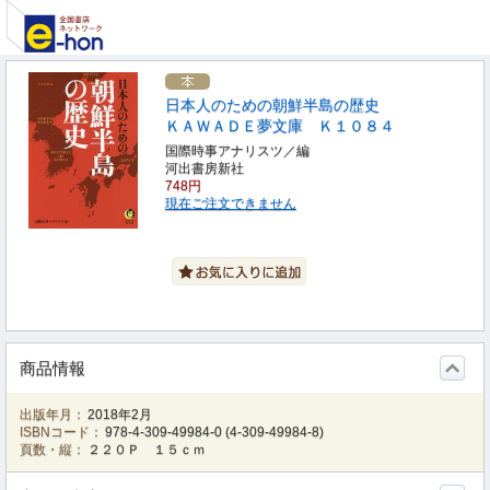
日本人のための朝鮮半島の歴史
ＫＡＷＡＤＥ夢文庫 Ｋ１０８４
国際時事アナリスツ／編
河出書房新社
748円
現在ご注文できません
商品情報
出版年月：
2018年2月
ISBNコード：
978-4-309-49984-0
(
4-309-49984-8
)
頁数・縦：
２２０Ｐ １５ｃｍ