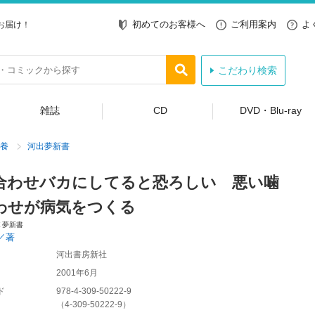
初めてのお客様へ
ご利用案内
よ
お届け！
こだわり検索
雑誌
CD
DVD・Blu-ray
養
河出夢新書
合わせバカにしてると恐ろしい 悪い噛
わせが病気をつくる
Ｅ夢新書
／著
河出書房新社
2001年6月
ド
978-4-309-50222-9
（
4-309-50222-9
）