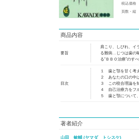
税込価格
頁数・縦
商品内容
肩こり、しびれ、イ
要旨
る難病…じつは歯の
る“ＢＢＯ治療”のす
１ 歯と顎を甘く考
２ あなたの口の中
目次
３ この咬合理論を
４ 自己治療力をフ
５ 歯と顎について
著者紹介
山田 敏輔 (ヤマダ トシスケ)