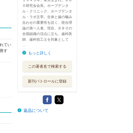
１９４３年、東京生まれ。ＢＢ
Ｏ研究会会長。ホープデンタ
ル・クリニック、ホープデンタ
ル・ラボ主宰。生体と歯の噛み
合わせの重要性を説く、咬合理
論の第一人者。現在、ＢＢＯの
全国組織の頂点に立ち、歯科医
師、歯科技工士を対象として
れてい
…
善す
もっと詳しく
この著者名で検索する
新刊パトロールに登録
返品について