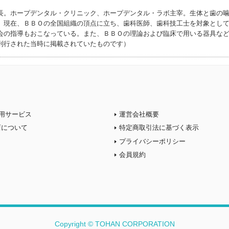
長。ホープデンタル・クリニック、ホープデンタル・ラボ主宰。生体と歯の
。現在、ＢＢＯの全国組織の頂点に立ち、歯科医師、歯科技工士を対象とし
会の指導もおこなっている。また、ＢＢＯの理論および臨床で用いる器具な
刊行された当時に掲載されていたものです）
用サービス
運営会社概要
店について
特定商取引法に基づく表示
プライバシーポリシー
会員規約
Copyright © TOHAN CORPORATION