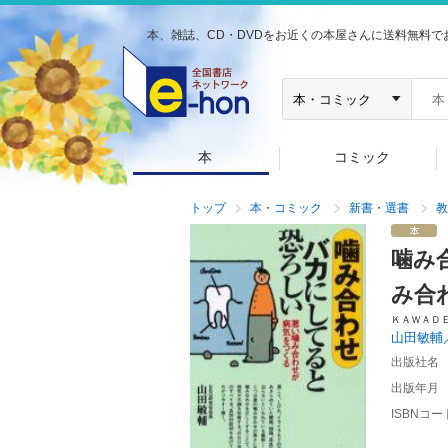
本、雑誌、CD・DVDをお近くの本屋さんに送料無料で
本
コミック
トップ
本・コミック
新書・選書
教
噛み
み合
ＫＡＷＡＤ
山田敏輔
出版社名
出版年月
ISBNコー