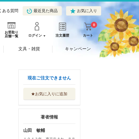
くある質問
最近見た商品
お気に入り
0
お受取り
ログイン
注文履歴
カート
店舗一覧
文具・雑貨
キャンペーン
現在ご注文できません
★お気に入りに追加
著者情報
山田 敏輔