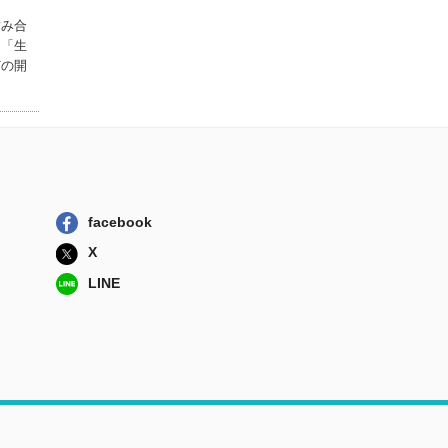
噛み合
て「生
どの開
facebook
X
LINE