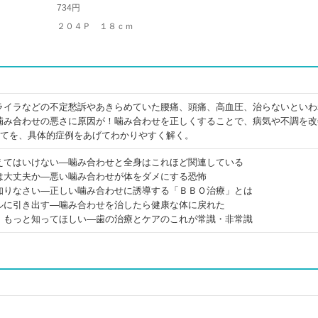
734円
２０４Ｐ １８ｃｍ
ライラなどの不定愁訴やあきらめていた腰痛、頭痛、高血圧、治らないといわ
噛み合わせの悪さに原因が！噛み合わせを正しくすることで、病気や不調を改
べてを、具体的症例をあげてわかりやすく解く。
えてはいけない―噛み合わせと全身はこれほど関連している
は大丈夫か―悪い噛み合わせが体をダメにする恐怖
知りなさい―正しい噛み合わせに誘導する「ＢＢＯ治療」とは
ルに引き出す―噛み合わせを治したら健康な体に戻れた
、もっと知ってほしい―歯の治療とケアのこれが常識・非常識