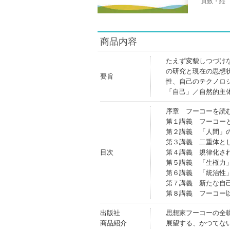
頁数・縦
商品内容
たえず変貌しつづけ
の研究と現在の思想
要旨
性、自己のテクノロ
「自己」／自然的主
序章 フーコーを読
第１講義 フーコー
第２講義 「人間」
第３講義 二重体と
目次
第４講義 規律化さ
第５講義 「生権力
第６講義 「統治性
第７講義 新たな自
第８講義 フーコー
出版社
思想家フーコーの全
商品紹介
展望する、かつてな