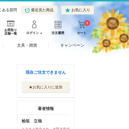
くある質問
最近見た商品
お気に入り
0
お受取り
ログイン
注文履歴
カート
店舗一覧
文具・雑貨
キャンペーン
現在ご注文できません
★お気に入りに追加
著者情報
桧垣 立哉