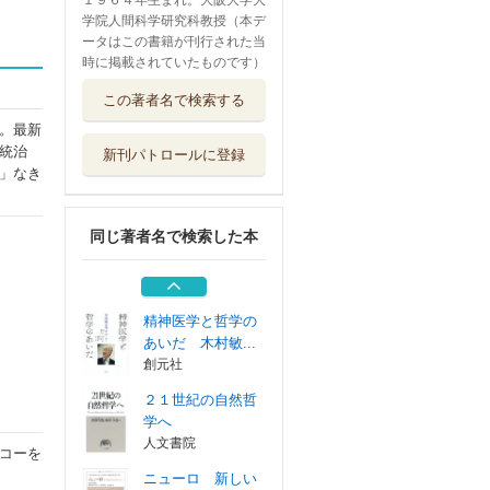
１９６４年生まれ。大阪大学大
学院人間科学研究科教授（本デ
ータはこの書籍が刊行された当
時に掲載されていたものです）
ニューロ 新しい
この著者名で検索する
脳科学と心のマ...
法政大学出版局
。最新
統治
新刊パトロールに登録
寺山修司の遺産
」なき
２１世紀のいま...
堀之内出版
同じ著者名で検索した本
哲学者がみた日本
競馬 昭和から...
教育評論社
精神医学と哲学の
あいだ 木村敏...
創元社
２１世紀の自然哲
学へ
人文書院
コーを
ニューロ 新しい