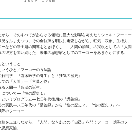
１８９Ｐ １９ｃｍ
ながら、そのすべてがあらゆる領域に巨大な影響を与えたミシェル・フーコー
状況をふまえつつ、その全軌跡を明快に走査しながら、狂気、表象、生権力、
ジーなどの諸主題の関連をときほぐし、「人間の消滅」の実現としての「人間
体の彼方を問い続けた、未来の思想家としてのフーコーをあきらかにする。
むということ
というひと／フーコーの方法論
の解剖学―『臨床医学の誕生』と『狂気の歴史』
しての「人間」―『言葉と物』
れる人間―『監獄の誕生』
」について―『性の歴史１』
」というプログラム―七〇年代後期の『講義録』
己の実践―八〇年代の『講義録』から『性の歴史２』『性の歴史３』へ
以降のフーコー
軌跡を走査しながら、「人間」なきあとの「自己」を問うフーコー以降のフー
い思想家論。