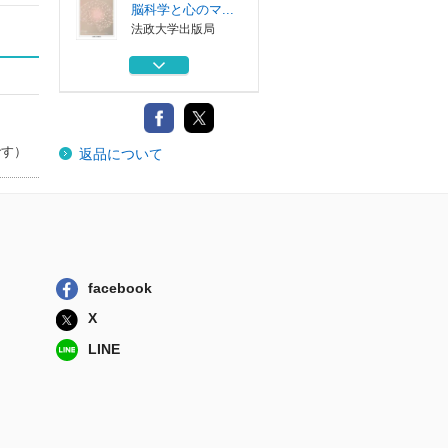
脳科学と心のマ...
法政大学出版局
寺山修司の遺産
２１世紀のいま...
堀之内出版
哲学者がみた日本
です）
返品について
競馬 昭和から...
教育評論社
精神医学と哲学の
あいだ 木村敏...
創元社
２１世紀の自然哲
facebook
学へ
人文書院
X
LINE
ニューロ 新しい
脳科学と心のマ...
法政大学出版局
寺山修司の遺産
２１世紀のいま...