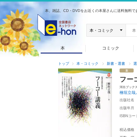
本、雑誌、CD・DVDをお近くの本屋さんに送料無料で
本
コミック
トップ
本・コミック
新書・選書
選
フー
河出ブック
檜垣立哉
出版社名
出版年月
ISBNコー
税込価格