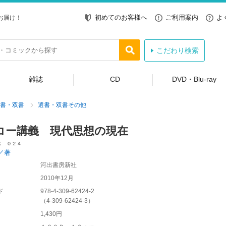
初めてのお客様へ
ご利用案内
よ
お届け！
こだわり検索
雑誌
CD
DVD・Blu-ray
書・双書
選書・双書その他
コー講義 現代思想の現在
ス ０２４
／著
河出書房新社
2010年12月
ド
978-4-309-62424-2
（
4-309-62424-3
）
1,430円