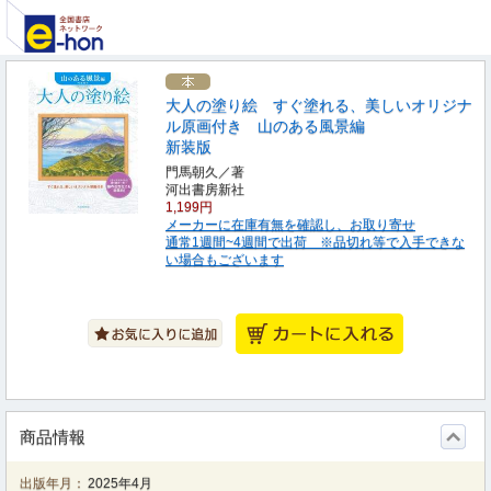
大人の塗り絵 すぐ塗れる、美しいオリジナ
ル原画付き 山のある風景編
新装版
門馬朝久／著
河出書房新社
1,199円
メーカーに在庫有無を確認し、お取り寄せ
通常1週間~4週間で出荷 ※品切れ等で入手できな
い場合もございます
商品情報
出版年月：
2025年4月