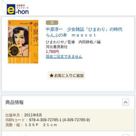
中原淳一 少女雑誌『ひまわり』の時代
らんぷの本 ｍａｓｃｏｔ
ひまわりや／監修 内田静枝／編
河出書房新社
1,760円
現在ご注文できません
商品情報
出版年月：
2011年9月
ISBNコード：
978-4-309-72785-1
(
4-309-72785-9
)
頁数・縦：
１３５Ｐ ２１ｃｍ