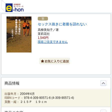
セックス抜きに老後を語れない
高柳美知子／著
茉莉花社
1,540円
現在ご注文できません
商品情報
出版年月：
2004年4月
ISBNコード：
978-4-309-90571-6
(
4-309-90571-4
)
頁数・縦：
２１５Ｐ １９ｃｍ