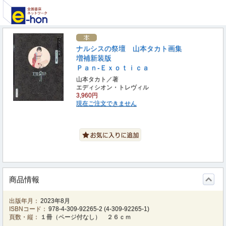
ナルシスの祭壇 山本タカト画集
増補新装版
Ｐａｎ‐Ｅｘｏｔｉｃａ
山本タカト／著
エディシオン・トレヴィル
3,960円
現在ご注文できません
商品情報
出版年月：
2023年8月
ISBNコード：
978-4-309-92265-2
(
4-309-92265-1
)
頁数・縦：
１冊（ページ付なし） ２６ｃｍ